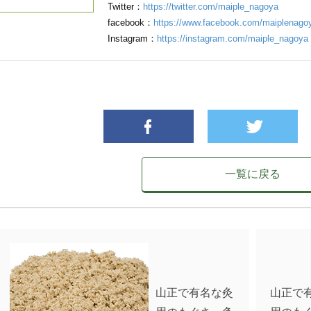
Twitter：
https://twitter.com/maiple_nagoya
facebook：
https://www.facebook.com/maiplenago
Instagram：
https://instagram.com/maiple_nagoya
一覧に戻る
山正で有名な灸
山正で