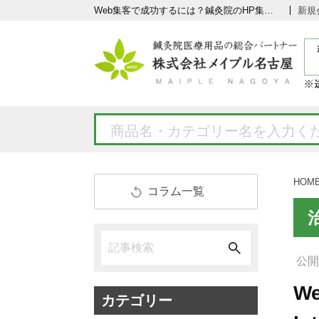
Web集客で成功するには？鍼灸院のHP集客アップ法～続・Interest(興味)の分析～
新規
HOM
コラム一覧
公開日
W
カテゴリー