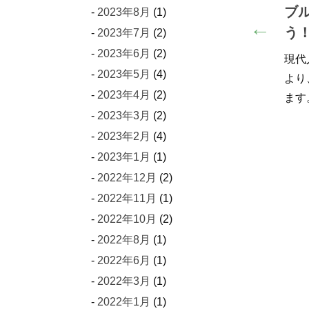
トサービス始めまし
ブルーライトから目を
2023年8月
(1)
【のし・メッセージ付
う！～ルテインのチカ
2023年7月
(2)
品書】
2023年6月
(2)
現代人の目は、紫外線や着色
2023年5月
(4)
より、大きなダメージをうけ
される仲間に、恩師に、感謝
2023年4月
(2)
ます。 パ…
持ちの贈り物。 メイプル名古
2023年3月
(2)
は、のし紙の…
2023年2月
(4)
2023年1月
(1)
2022年12月
(2)
2022年11月
(1)
2022年10月
(2)
2022年8月
(1)
2022年6月
(1)
2022年3月
(1)
2022年1月
(1)