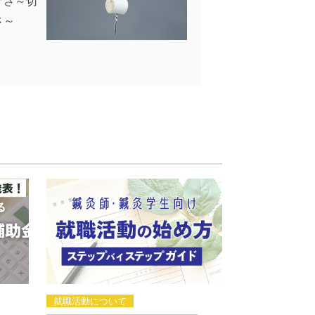
ぐさ～切
さ～
2017年12月2日