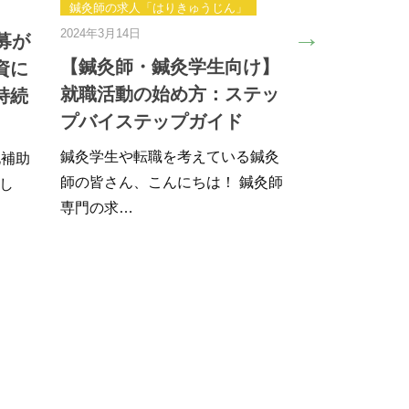
りきゅうじん」
2
鍼灸院経営の重要なポイン
ト!! 経営課題となる鍼灸特
鍼灸学生向け】
有の問題点とは!!
始め方：ステッ
現在、鍼灸院に勤めている人の
ップガイド
中には、独立や開業を…
を考えている鍼灸
んにちは！ 鍼灸師