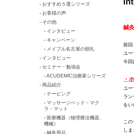
I
おすすめ５選シリーズ
お客様の声
その他
鍼
インタビュー
キャンペーン
前回
メイプル名古屋の朝礼
ユー
インタビュー
今回
セミナー・勉強会
ACUDEMIC治療家シリーズ
・
商品紹介
ユー
テーピング
ラン
マッサージベッド・マク
をい
ラ・マット
医療機器（物理療法機器、
この
機械）
しま
鍼灸用品