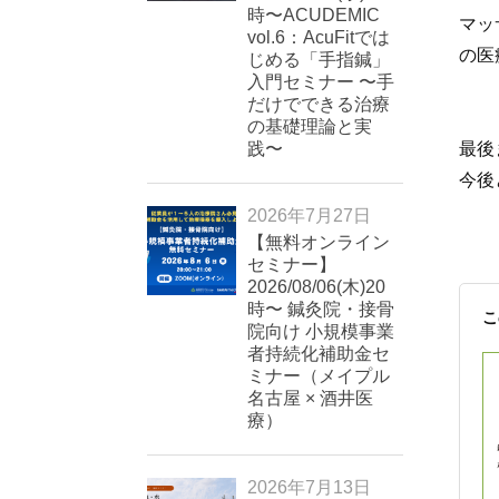
時〜ACUDEMIC
マッ
vol.6：AcuFitでは
の医
じめる「手指鍼」
入門セミナー 〜手
だけでできる治療
の基礎理論と実
践〜
最後
今後
2026年7月27日
【無料オンライン
セミナー】
2026/08/06(木)20
時〜 鍼灸院・接骨
こ
院向け 小規模事業
者持続化補助金セ
ミナー（メイプル
名古屋 × 酒井医
療）
2026年7月13日