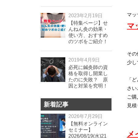
マッ
2023年2月19日
【特集ページ】せ
マ
んねん灸の効果・
使い方、おすすめ
のツボをご紹介！
その
2019年4月9日
少し
必死に鍼灸師の資
格を取得し開業し
たのに失敗？ 原
「ど
因と対策を究明！
さい
ご購
新着記事
見積
2026年7月29日
【無料オンライン
セミナー】
メ
2026/08/19(水)21