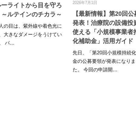
2026年7月1日
鍼灸師の求人「は
守ろ
2024年3月14日
【最新情報】第20回公募が
ラ～
【鍼灸師・
発表！治療院の設備投資に
光に
就職活動の
使える「小規模事業者持続
てい
プバイステ
化補助金」活用ガイド
鍼灸学生や転職
先日、「第20回小規模持続化補助
師の皆さん、こ
金の公募要領が発表になりまし
専門の求…
た。 今回の申請開…