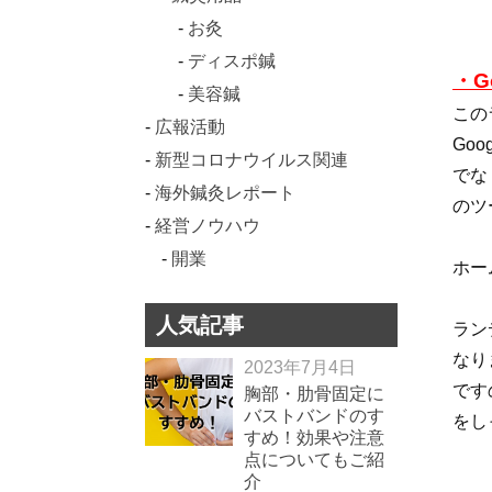
お灸
ディスポ鍼
・G
美容鍼
この
広報活動
Go
新型コロナウイルス関連
でな
海外鍼灸レポート
のツ
経営ノウハウ
開業
ホー
人気記事
ラン
なり
2023年7月4日
です
胸部・肋骨固定に
バストバンドのす
をし
すめ！効果や注意
点についてもご紹
介