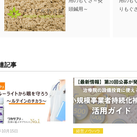
用のもぐさ～灸
用のも
頭鍼用～
りもぐ
連記事
経営ノウハウ
就職活動について