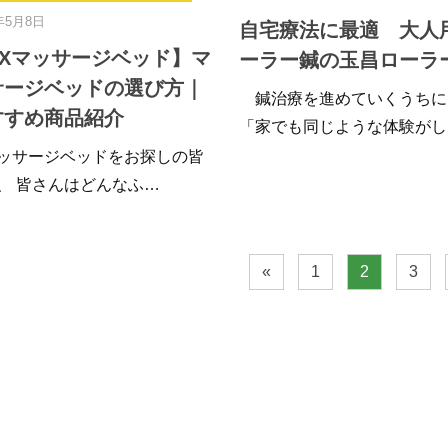
年5月8日
自宅療法に最適 大人
DXマッサージベッド】マ
ーラー鍼の玉昌ローラ
サージベッドの選び方｜
鍼治療を進めていくうちに
すすめ商品紹介
「家でも同じような体験がし
サージベッドをお探しの皆
、 皆さんはどんなふ…
«
1
2
3