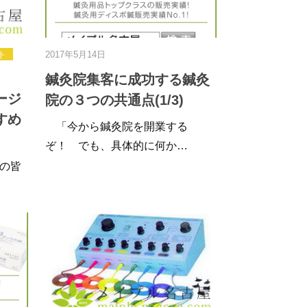
ト
2017年5月14日
鍼灸院集客に成功する鍼灸
ージ
院の３つの共通点(1/3)
すめ
「今から鍼灸院を開業する
ぞ！ でも、具体的に何か…
の皆