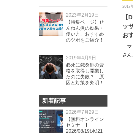
2017
2023年2月19日
【
【特集ページ】せ
ッ
んねん灸の効果・
使い方、おすすめ
お
のツボをご紹介！
マッ
さん
2019年4月9日
必死に鍼灸師の資
格を取得し開業し
たのに失敗？ 原
因と対策を究明！
新着記事
2026年7月29日
【無料オンライン
セミナー】
2026/08/19(水)21