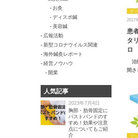
お灸
ディ
ディスポ鍼
2017
美容鍼
患
広報活動
タ
新型コロナウイルス関連
ロ
海外鍼灸レポート
治療
経営ノウハウ
間さ
開業
人気記事
2023年7月4日
胸部・肋骨固定に
バストバンドのす
すめ！効果や注意
点についてもご紹
介
マッ