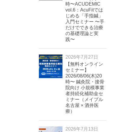
時〜ACUDEMIC
vol.6：AcuFitでは
じめる「手指鍼」
入門セミナー 〜手
だけでできる治療
の基礎理論と実
践〜
2026年7月27日
【無料オンライン
セミナー】
2026/08/06(木)20
時〜 鍼灸院・接骨
院向け 小規模事業
者持続化補助金セ
ミナー（メイプル
名古屋 × 酒井医
療）
2026年7月13日