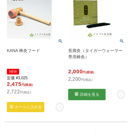
KANA 棒灸フード
長壽灸（タイガーウォーマー
専用棒灸）
2,000
NEW
円(税抜)
定価
¥
3,025
2,200
円(税込)
2,475
円(税抜)
2,722
円(税込)
詳細を見る
カートに入れる