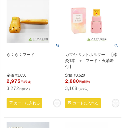
らくらくフード
カマヤペットホルダー 【棒
灸1本 + フード・火消缶
付】
定価
¥
3,850
定価
¥
3,520
2,975
2,880
円(税抜)
円(税抜)
3,272
3,168
円(税込)
円(税込)
カートに入れる
カートに入れる