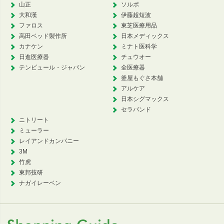
山正
ソルボ
大和漢
伊藤超短波
ファロス
東芝医療用品
高田ベッド製作所
日本メディックス
カナケン
ミナト医科学
日進医療器
チュウオー
テンピュール・ジャパン
全医療器
釜屋もぐさ本舗
アルケア
日本シグマックス
セラバンド
ニトリート
ミューラー
レイアンドカンパニー
3M
竹虎
東邦技研
ナガイレーベン