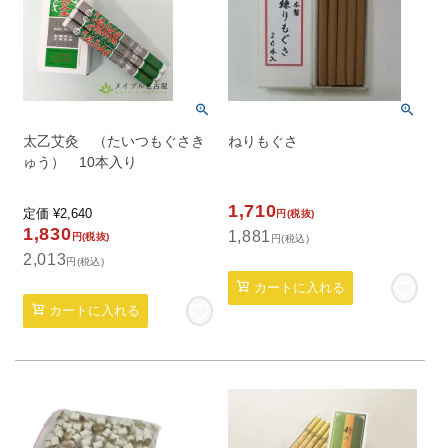
太乙艾灸 （たいつもぐさき
ねりもぐさ
ゅう） 10本入り
1,710
定価
¥
2,640
円(税抜)
1,830
1,881
円(税抜)
円(税込)
2,013
円(税込)
カートに入れる
カートに入れる