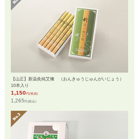
【山正】新温灸純艾絛 （おんきゅうじゅんがいじょう）
10本入り
1,150
円(税抜)
1,265
円(税込)