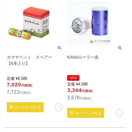
カマヤペット スペアー
KANAローラー灸
【6本入り】
NEW
定価
¥
8,580
7,020
定価
¥
4,598
円(税抜)
3,344
円(税抜)
7,722
円(税込)
3,678
円(税込)
カートに入れる
カートに入れる