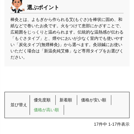
選ぶポイント
棒灸とは、よもぎから作られる艾(もぐさ)を棒状に固め、和
紙などで巻いたお灸です。火をつけて患部にかざすことで、
広範囲をじっくりと温められます。伝統的な温熱感が伝わる
「もぐさタイプ」と、煙やにおいが少なく室内でも使いやす
い「炭化タイプ(無煙棒灸)」から選べます。灸頭鍼にお使い
いただく場合は「新温灸純艾條」など専用タイプをお選びく
ださい。
優先度順
新着順
価格が安い順
並び替え
価格が高い順
17
件中
1
-
17
件表示