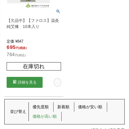
【欠品中】【ファロス】温灸
純艾絛 10本入り
定価
¥
847
695
円(税抜)
764
円(税込)
在庫切れ
詳細を見る
優先度順
新着順
価格が安い順
並び替え
価格が高い順