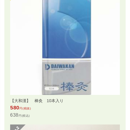
【大和漢】 棒灸 10本入り
580
円(税抜)
638
円(税込)