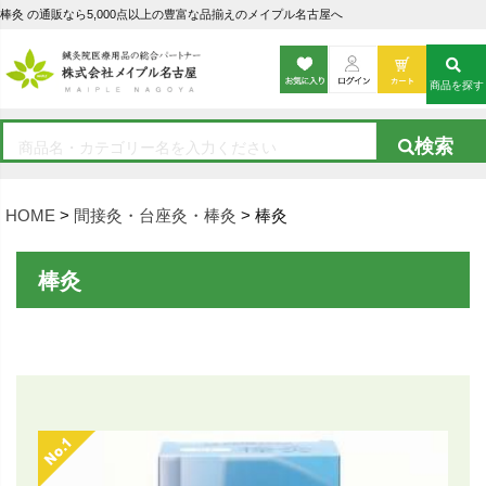
棒灸 の通販なら5,000点以上の豊富な品揃えのメイプル名古屋へ
商品を探す
HOME
間接灸・台座灸・棒灸
棒灸
棒灸