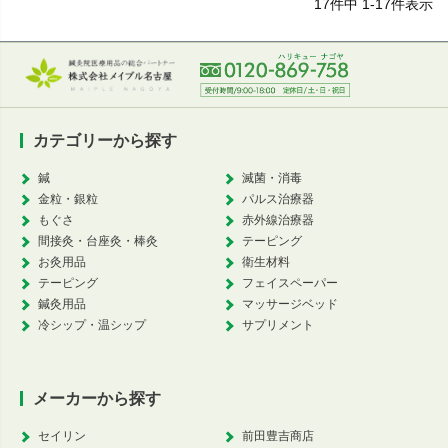
17
件中
1
-
17
件表示
カテゴリーから探す
鍼
滅菌・消毒
金粒・銀粒
パルス治療器
もぐさ
赤外線治療器
間接灸・台座灸・棒灸
テーピング
お灸用品
衛生材料
テーピング
フェイスペーパー
鍼灸用品
マッサージベッド
冷シップ・温シップ
サプリメント
メーカーから探す
セイリン
前田豊吉商店