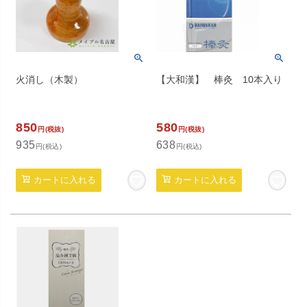
火消し（木製）
【大和漢】 棒灸 10本入り
850
580
円(税抜)
円(税抜)
935
638
円(税込)
円(税込)
カートに入れる
カートに入れる