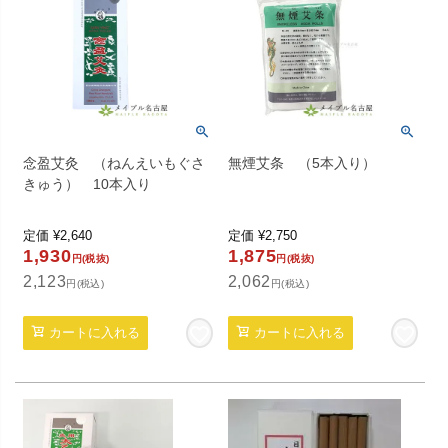
念盈艾灸 （ねんえいもぐさ
無煙艾条 （5本入り）
きゅう） 10本入り
定価
¥
2,640
定価
¥
2,750
1,930
1,875
円(税抜)
円(税抜)
2,123
2,062
円(税込)
円(税込)
カートに入れる
カートに入れる