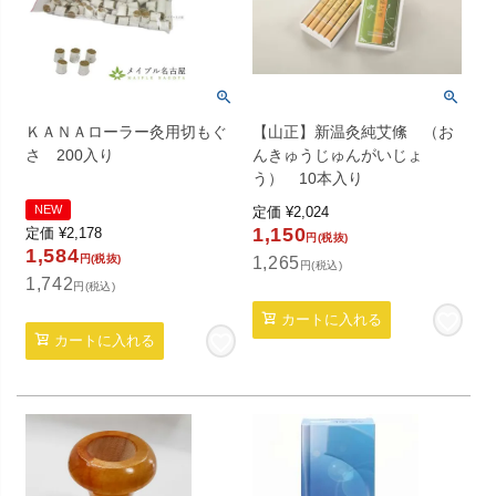
ＫＡＮＡローラー灸用切もぐ
【山正】新温灸純艾絛 （お
さ 200入り
んきゅうじゅんがいじょ
う） 10本入り
NEW
定価
¥
2,024
1,150
定価
¥
2,178
円(税抜)
1,584
円(税抜)
1,265
円(税込)
1,742
円(税込)
カートに入れる
カートに入れる