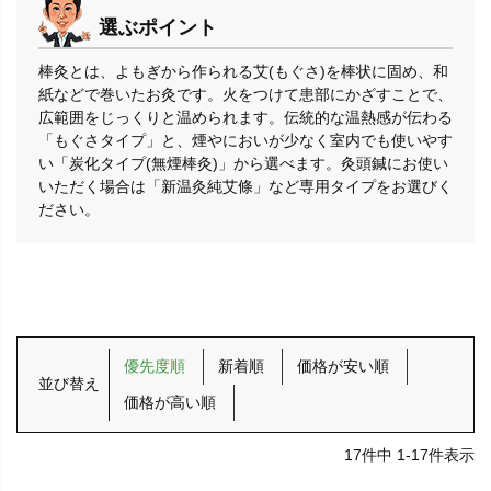
選ぶポイント
棒灸とは、よもぎから作られる艾(もぐさ)を棒状に固め、和
紙などで巻いたお灸です。火をつけて患部にかざすことで、
広範囲をじっくりと温められます。伝統的な温熱感が伝わる
「もぐさタイプ」と、煙やにおいが少なく室内でも使いやす
い「炭化タイプ(無煙棒灸)」から選べます。灸頭鍼にお使い
いただく場合は「新温灸純艾條」など専用タイプをお選びく
ださい。
優先度順
新着順
価格が安い順
並び替え
価格が高い順
17
件中
1
-
17
件表示