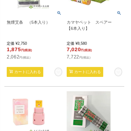
無煙艾条 （5本入り）
カマヤペット スペアー
【6本入り】
定価
¥
2,750
定価
¥
8,580
1,875
7,020
円(税抜)
円(税抜)
2,062
7,722
円(税込)
円(税込)
カートに入れる
カートに入れる