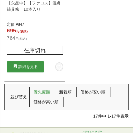
【欠品中】【ファロス】温灸
純艾絛 10本入り
定価
¥
847
695
円(税抜)
764
円(税込)
在庫切れ
詳細を見る
優先度順
新着順
価格が安い順
並び替え
価格が高い順
17
件中
1
-
17
件表示