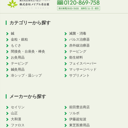
カテゴリーから探す
鍼
滅菌・消毒
金粒・銀粒
パルス治療器
もぐさ
赤外線治療器
間接灸・台座灸・棒灸
テーピング
お灸用品
衛生材料
テーピング
フェイスペーパー
鍼灸用品
マッサージベッド
冷シップ・温シップ
サプリメント
メーカーから探す
セイリン
前田豊吉商店
山正
ソルボ
大和漢
伊藤超短波
ファロス
東芝医療用品