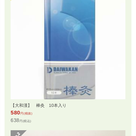
【大和漢】 棒灸 10本入り
580
円(税抜)
638
円(税込)