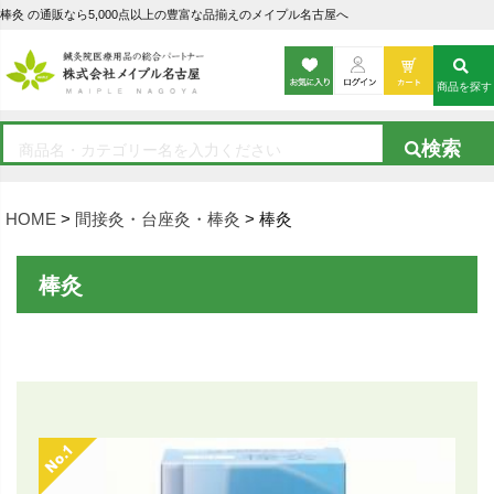
棒灸 の通販なら5,000点以上の豊富な品揃えのメイプル名古屋へ
商品を探す
HOME
間接灸・台座灸・棒灸
棒灸
棒灸