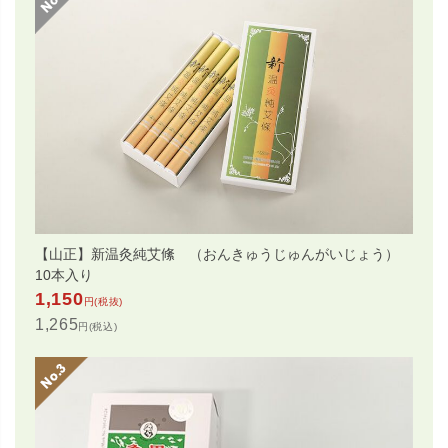
【山正】新温灸純艾絛 （おんきゅうじゅんがいじょう）
10本入り
1,150
円(税抜)
1,265
円(税込)