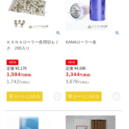
ＫＡＮＡローラー灸用切もぐ
KANAローラー灸
さ 200入り
NEW
NEW
定価
¥
2,178
定価
¥
4,598
1,584
3,344
円(税抜)
円(税抜)
1,742
3,678
円(税込)
円(税込)
カートに入れる
カートに入れる