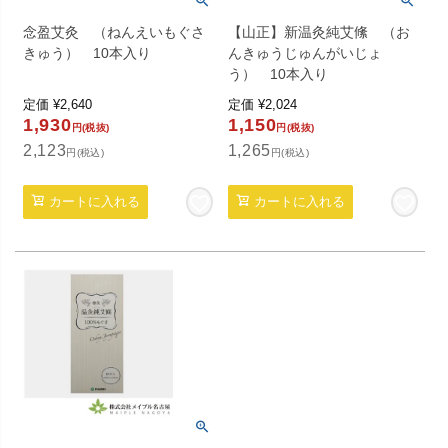
念盈艾灸 （ねんえいもぐさ
【山正】新温灸純艾絛 （お
きゅう） 10本入り
んきゅうじゅんがいじょ
う） 10本入り
定価
¥
2,640
定価
¥
2,024
1,930
1,150
円(税抜)
円(税抜)
2,123
1,265
円(税込)
円(税込)
カートに入れる
カートに入れる