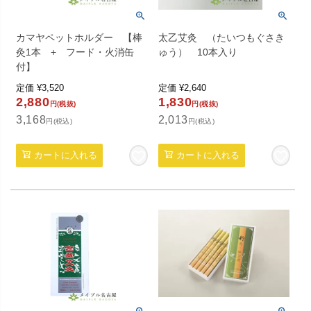
カマヤペットホルダー 【棒
太乙艾灸 （たいつもぐさき
灸1本 + フード・火消缶
ゅう） 10本入り
付】
定価
¥
3,520
定価
¥
2,640
2,880
1,830
円(税抜)
円(税抜)
3,168
2,013
円(税込)
円(税込)
カートに入れる
カートに入れる