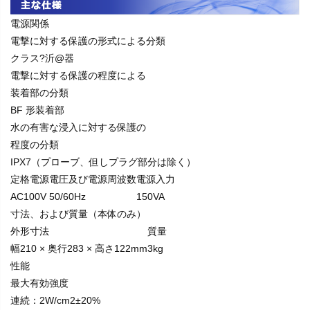
電源関係
電撃に対する保護の形式による分類
クラス?沂@器
電撃に対する保護の程度による
装着部の分類
BF 形装着部
水の有害な浸入に対する保護の
程度の分類
IPX7（プローブ、但しプラグ部分は除く）
定格電源電圧及び電源周波数
電源入力
AC100V 50/60Hz
150VA
寸法、および質量（本体のみ）
外形寸法
質量
幅210 × 奥行283 × 高さ122mm
3kg
性能
最大有効強度
連続：2W/cm2±20%