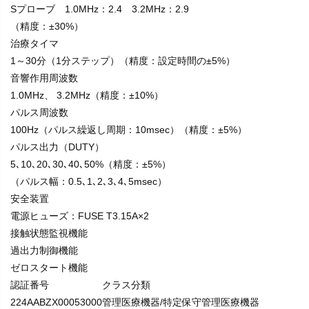
Sプローブ 1.0MHz：2.4 3.2MHz：2.9
（精度：±30%）
治療タイマ
1～30分（1分ステップ）（精度：設定時間の±5%）
音響作用周波数
1.0MHz、 3.2MHz（精度：±10%）
パルス周波数
100Hz（パルス繰返し周期：10msec）（精度：±5%）
パルス出力（DUTY）
5､10､20､30､40､50%（精度：±5%）
（パルス幅：0.5､1､2､3､4､5msec）
安全装置
電源ヒューズ：FUSE T3.15A×2
接触状態監視機能
過出力制御機能
ゼロスタート機能
認証番号
クラス分類
224AABZX00053000
管理医療機器/特定保守管理医療機器