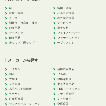
鍼
滅菌・消毒
金粒・銀粒
パルス治療器
もぐさ
赤外線治療器
間接灸・台座灸・棒灸
テーピング
お灸用品
衛生材料
テーピング
フェイスペーパー
鍼灸用品
マッサージベッド
冷シップ・温シップ
サプリメント
メーカーから探す
セイリン
前田豊吉商店
山正
ソルボ
大和漢
伊藤超短波
ファロス
東芝医療用品
高田ベッド製作所
日本メディックス
カナケン
ミナト医科学
日進医療器
チュウオー
テンピュール・ジャパン
全医療器