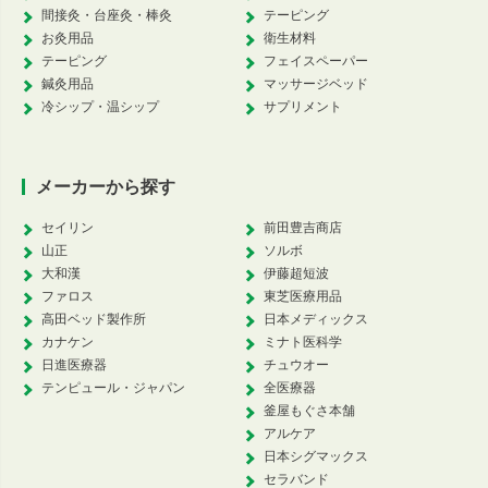
間接灸・台座灸・棒灸
テーピング
お灸用品
衛生材料
テーピング
フェイスペーパー
鍼灸用品
マッサージベッド
冷シップ・温シップ
サプリメント
メーカーから探す
セイリン
前田豊吉商店
山正
ソルボ
大和漢
伊藤超短波
ファロス
東芝医療用品
高田ベッド製作所
日本メディックス
カナケン
ミナト医科学
日進医療器
チュウオー
テンピュール・ジャパン
全医療器
釜屋もぐさ本舗
アルケア
日本シグマックス
セラバンド