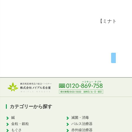
【ミナト医科学
定価
お問い
カテゴリーから探す
鍼
滅菌・消毒
金粒・銀粒
パルス治療器
もぐさ
赤外線治療器