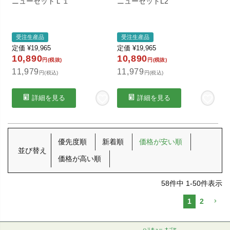
ニューセットＬ１
ニューセットL2
受注生産品
受注生産品
定価
¥
19,965
定価
¥
19,965
10,890
10,890
円(税抜)
円(税抜)
11,979
11,979
円(税込)
円(税込)
詳細を見る
詳細を見る
優先度順
新着順
価格が安い順
並び替え
価格が高い順
58
件中
1
-
50
件表示
1
2