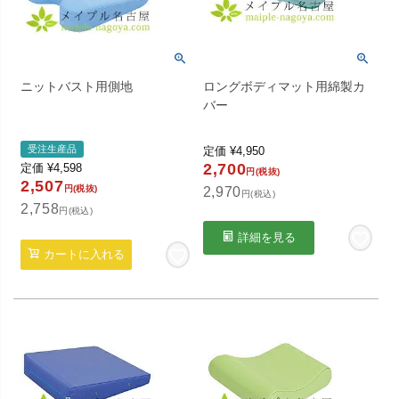
ニットバスト用側地
ロングボディマット用綿製カ
バー
受注生産品
定価
¥
4,950
2,700
定価
¥
4,598
円(税抜)
2,507
円(税抜)
2,970
円(税込)
2,758
円(税込)
詳細を見る
カートに入れる