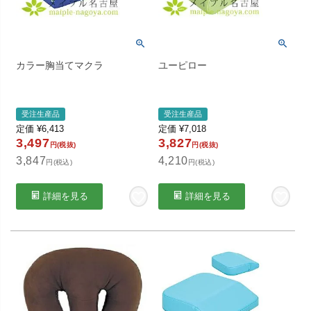
カラー胸当てマクラ
ユーピロー
受注生産品
受注生産品
定価
¥
6,413
定価
¥
7,018
3,497
3,827
円(税抜)
円(税抜)
3,847
4,210
円(税込)
円(税込)
詳細を見る
詳細を見る