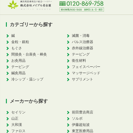
カテゴリーから探す
鍼
滅菌・消毒
金粒・銀粒
パルス治療器
もぐさ
赤外線治療器
間接灸・台座灸・棒灸
テーピング
お灸用品
衛生材料
テーピング
フェイスペーパー
鍼灸用品
マッサージベッド
冷シップ・温シップ
サプリメント
メーカーから探す
セイリン
前田豊吉商店
山正
ソルボ
大和漢
伊藤超短波
ファロス
東芝医療用品