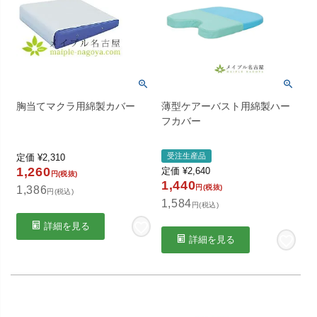
胸当てマクラ用綿製カバー
薄型ケアーバスト用綿製ハー
フカバー
受注生産品
定価
¥
2,310
1,260
定価
¥
2,640
円(税抜)
1,440
円(税抜)
1,386
円(税込)
1,584
円(税込)
詳細を見る
詳細を見る