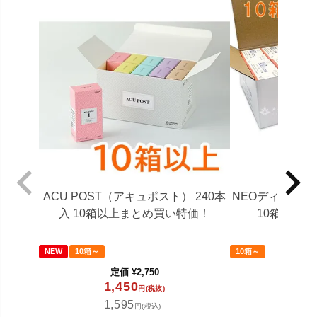
ACU POST（アキュポスト） 240本
NEOディスポ鍼
入 10箱以上まとめ買い特価！
10箱以上
NEW
10箱～
10箱～
定価
¥
2,750
定
1,450
1,4
円(税抜)
1,595
1,6
円(税込)