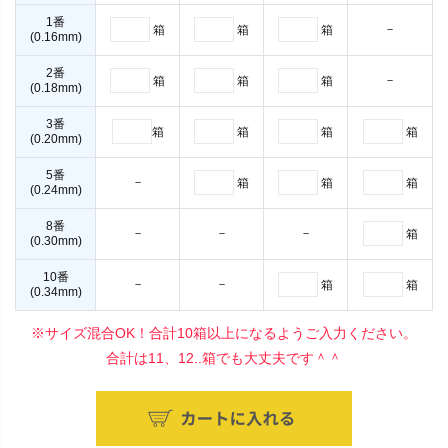
1番
－
箱
箱
箱
(0.16mm)
2番
－
箱
箱
箱
(0.18mm)
3番
箱
箱
箱
箱
(0.20mm)
5番
－
箱
箱
箱
(0.24mm)
8番
－
－
－
箱
(0.30mm)
10番
－
－
箱
箱
(0.34mm)
※サイズ混合OK！合計10箱以上になるようご入力ください。
合計は11、12..箱でも大丈夫です＾＾