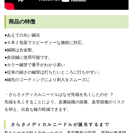
商品の特徴
●あえての丸い鍼尖
●４本１包装でスピーディーな施術に対応。
●鍼柄は合金製。
●灸頭鍼に使用可能です。
●カラー鍼管で番手がわかり易い
●従来の細さの鍼管は打ちたいところに打ちやすい。
●鍼先のコーティングにより刺入をスムーズに
・さらさメディカルニードルはなぜ先端を丸くしたのか ？
先端を丸くすることにより、皮膚組織の損傷、血管損傷のリスク
を抑え、出血も極力軽減できます。
さらさメディカルニードルが誕生するまで
私たちがその針と出会ったのは、美容整形の現場。 医師が患者様