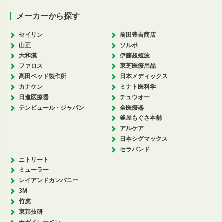
メーカーから探す
セイリン
前田豊吉商店
山正
ソルボ
大和漢
伊藤超短波
ファロス
東芝医療用品
高田ベッド製作所
日本メディックス
カナケン
ミナト医科学
日進医療器
チュウオー
テンピュール・ジャパン
全医療器
釜屋もぐさ本舗
アルケア
日本シグマックス
セラバンド
ニトリート
ミューラー
レイアンドカンパニー
3M
竹虎
東邦技研
ナガイレーベン