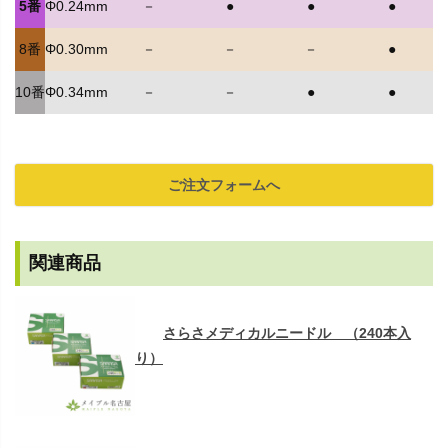
5番
Φ0.24mm
－
●
●
●
8番
Φ0.30mm
－
－
－
●
10番
Φ0.34mm
－
－
●
●
ご注文フォームへ
関連商品
さらさメディカルニードル （240本入
り）