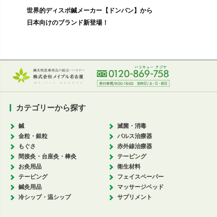
世界的ディスポ鍼メーカー【ドンバン】から
日本向けのブランド新登場！
カテゴリーから探す
鍼
滅菌・消毒
金粒・銀粒
パルス治療器
もぐさ
赤外線治療器
間接灸・台座灸・棒灸
テーピング
お灸用品
衛生材料
テーピング
フェイスペーパー
鍼灸用品
マッサージベッド
冷シップ・温シップ
サプリメント