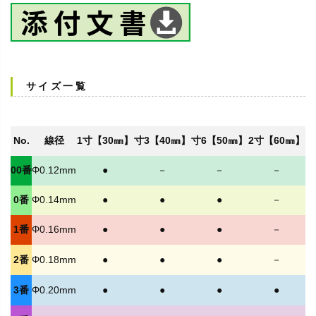
サイズ一覧
No.
線径
1寸【30㎜】
寸3【40㎜】
寸6【50㎜】
2寸【60㎜】
00番
Φ0.12mm
●
－
－
－
0番
Φ0.14mm
●
●
●
－
1番
Φ0.16mm
●
●
●
－
2番
Φ0.18mm
●
●
●
－
3番
Φ0.20mm
●
●
●
●