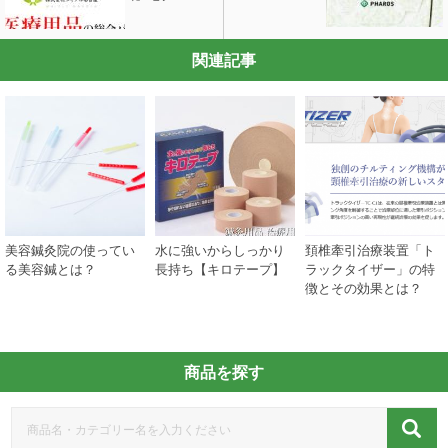
関連記事
装置「ト
鍼灸院の集客成功に向
鍼灸院を開業する届出
鍼灸師として
ー」の特
けて！抑えるべきポイ
はどこに出したらいい
際の適正年齢
とは？
ントと集客方法をわか
の？
りやすくご紹介！
商品を探す