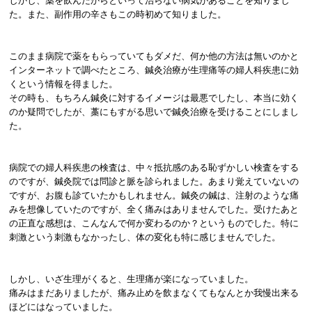
しかし、薬を飲んだからといって治らない病気があることを知りまし
た。また、副作用の辛さもこの時初めて知りました。
このまま病院で薬をもらっていてもダメだ、何か他の方法は無いのかと
インターネットで調べたところ、鍼灸治療が生理痛等の婦人科疾患に効
くという情報を得ました。
その時も、もちろん鍼灸に対するイメージは最悪でしたし、本当に効く
のか疑問でしたが、藁にもすがる思いで鍼灸治療を受けることにしまし
た。
病院での婦人科疾患の検査は、中々抵抗感のある恥ずかしい検査をする
のですが、鍼灸院では問診と脈を診られました。あまり覚えていないの
ですが、お腹も診ていたかもしれません。鍼灸の鍼は、注射のような痛
みを想像していたのですが、全く痛みはありませんでした。受けたあと
の正直な感想は、こんなんで何か変わるのか？というものでした。特に
刺激という刺激もなかったし、体の変化も特に感じませんでした。
しかし、いざ生理がくると、生理痛が楽になっていました。
痛みはまだありましたが、痛み止めを飲まなくてもなんとか我慢出来る
ほどにはなっていました。