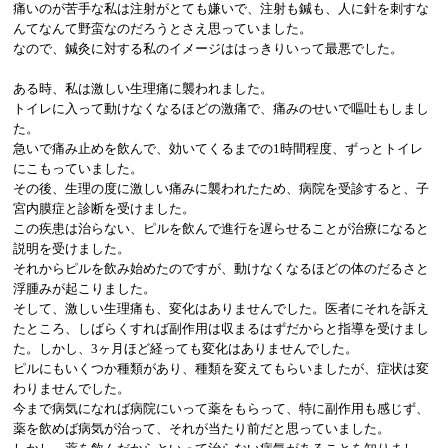
痛いのが苦手な私は注射がとても嫌いで、注射も鍼も、人に針を刺すな
んてなんて野蛮なのだろうとさえ思っていました。
なので、鍼灸に対する私のイメージははっきりいって最悪でした。
ある時、私は激しい生理痛に襲われました。
トイレに入って動けなくなるほどの激痛で、痛みのせいで嘔吐もしまし
た。
急いで痛み止めを飲んで、効いてくるまでの
1
時間程度、ずっとトイレ
にこもっていました。
その後、生理の度に激しい痛みに襲われたため、病院を受診すると、子
宮内膜症と診断を受けました。
この疾患は治らない、ピルを飲んで進行を遅らせることが治療になると
説明を受けました。
それからピルを飲み始めたのですが、動けなくなるほどの体のだるさと
浮腫みが起こりました。
そして、激しい生理痛も、変化はありませんでした。医者にそれを訴え
たところ、しばらくすれば副作用は収まるはずだからと指導を受けまし
た。しかし、
3
ヶ月ほど経っても変化はありませんでした。
ピルにもいくつか種類があり、種類を変えてもらいましたが、症状は変
わりませんでした。
今まで病気になれば病院にいって薬をもらって、特に副作用も感じず、
薬を飲めば病気が治って、それが当たり前だと思っていました。