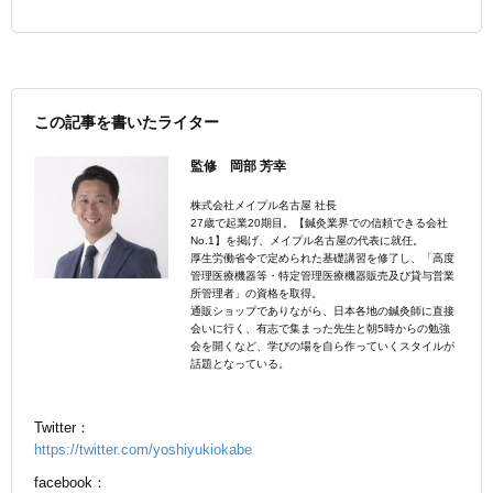
この記事を書いたライター
監修 岡部 芳幸
株式会社メイプル名古屋 社長
27歳で起業20期目。【鍼灸業界での信頼できる会社
No.1】を掲げ、メイプル名古屋の代表に就任。
厚生労働省令で定められた基礎講習を修了し、「高度
管理医療機器等・特定管理医療機器販売及び貸与営業
所管理者」の資格を取得。
通販ショップでありながら、日本各地の鍼灸師に直接
会いに行く、有志で集まった先生と朝5時からの勉強
会を開くなど、学びの場を自ら作っていくスタイルが
話題となっている。
Twitter：
https://twitter.com/yoshiyukiokabe
facebook：