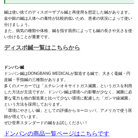
鍼は使い捨てのディスポーザブル鍼と再使用を想定した鍼があります。
金や銀の鍼は人体への毒性が比較的低いため、患者の状況によって使い
分けましょう。
また、病気の種類や体格、鍼を指す箇所によっても鍼の長さや太さを使
い分けることが重要です。
ディスポ鍼一覧はこちらから
ドンバン鍼
ドンバン鍼はDONGBANG MEDICALが製造する鍼で、大きく毫鍼・円
皮鍼・手指鍼の三種類があります。
多くのメーカーでは「エチレンオキサイトガス滅菌」というガスを利用
した方法が主流ですが、ドンバン鍼は環境への影響が少なく、滅菌に必
要な電力も他の製造業と比べて少ない環境に配慮した「ガンマ線滅菌」
という方法を採用しております。
「環境にやさしい鍼」としての評価からヨーロッパ、アメリカで使う医
師が増えています。
ぜひ世界スタンダードの鍼をお試しください！
ドンバンの商品一覧ページはこちらです