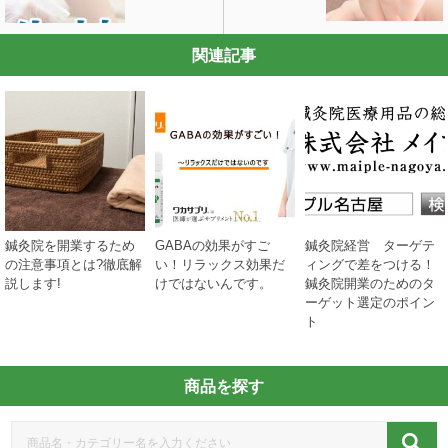
関連記事
鍼灸院を開業するため
GABAの効果がすご
鍼灸院経営 ターゲテ
の注意事項とは?徹底解
い！リラックス効果だ
ィングで差をつける！
説します!
けではないんです。
鍼灸院開業のためのタ
ーゲット選定のポイン
ト
商品を探す