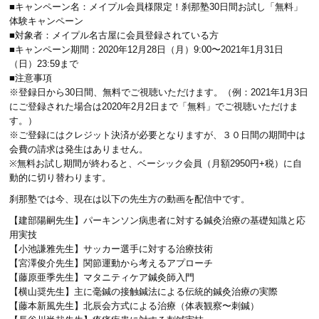
■キャンペーン名：メイプル会員様限定！刹那塾30日間お試し「無料」
体験キャンペーン
■対象者：メイプル名古屋に会員登録されている方
■キャンペーン期間：2020年12月28日（月）9:00〜2021年1月31日
（日）23:59まで
■注意事項
※登録日から30日間、無料でご視聴いただけます。（例：2021年1月3日
にご登録された場合は2020年2月2日まで「無料」でご視聴いただけま
す。）
※ご登録にはクレジット決済が必要となりますが、３０日間の期間中は
会費の請求は発生はありません。
※無料お試し期間が終わると、ベーシック会員（月額2950円+税）に自
動的に切り替わります。
刹那塾では今、現在は以下の先生方の動画を配信中です。
【建部陽嗣先生】パーキンソン病患者に対する鍼灸治療の基礎知識と応
用実技
【小池謙雅先生】サッカー選手に対する治療技術
【宮澤俊介先生】関節運動から考えるアプローチ
【藤原亜季先生】マタニティケア鍼灸師入門
【横山奨先生】主に毫鍼の接触鍼法による伝統的鍼灸治療の実際
【藤本新風先生】北辰会方式による治療（体表観察〜刺鍼）