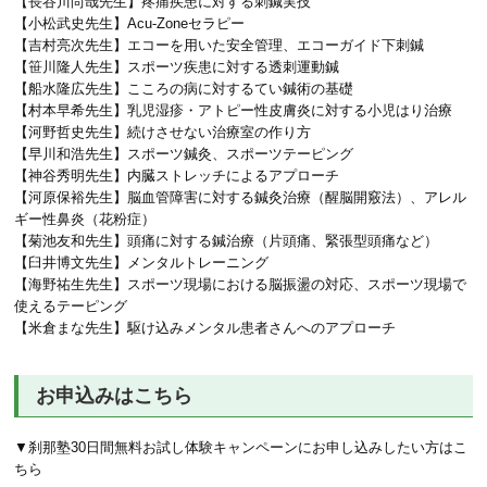
【長谷川尚哉先生】疼痛疾患に対する刺鍼実技
【小松武史先生】Acu-Zoneセラピー
【吉村亮次先生】エコーを用いた安全管理、エコーガイド下刺鍼
【笹川隆人先生】スポーツ疾患に対する透刺運動鍼
【船水隆広先生】こころの病に対するてい鍼術の基礎
【村本早希先生】乳児湿疹・アトピー性皮膚炎に対する小児はり治療
【河野哲史先生】続けさせない治療室の作り方
【早川和浩先生】スポーツ鍼灸、スポーツテーピング
【神谷秀明先生】内臓ストレッチによるアプローチ
【河原保裕先生】脳血管障害に対する鍼灸治療（醒脳開竅法）、アレル
ギー性鼻炎（花粉症）
【菊池友和先生】頭痛に対する鍼治療（片頭痛、緊張型頭痛など）
【臼井博文先生】メンタルトレーニング
【海野祐生先生】スポーツ現場における脳振盪の対応、スポーツ現場で
使えるテーピング
【米倉まな先生】駆け込みメンタル患者さんへのアプローチ
お申込みはこちら
▼刹那塾30日間無料お試し体験キャンペーンにお申し込みしたい方はこ
ちら