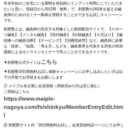
年末年始のご自宅にいる期間を有効的にインプット時間にしていただき
たいと思い、登録日から30日間「無料」で、刹那塾の260本を超える鍼
灸師のためのセミナー動画を視聴することができるお試しキャンペーン
です。
刹那塾とは、鍼灸師の先生方を対象とした動画配信サイトで、【スポー
ツ鍼灸】【メンタル鍼灸】【現代鍼灸】【伝統鍼灸】【小児はり】【偏
頭痛への鍼灸治療】【テーピング】【治療院経営】など、鍼灸師に必要
な「技術」「知識」「考え方」などを、鍼灸業界を代表する20名の特別
講師によるオンラインセミナーで学ぶことができるサイトです。
こちら
▼刹那塾公式サイトは
▼刹那塾30日間無料お試し体験キャンペーンにお申し込みしたい方は以
下の手順でお手続きをお願いします
① メイプル名古屋に会員登録（登録済みの方は②に進む）
ご登録はこちら
https://www.maiple-
nagoya.com/fs/shinkyu/MemberEntryEdit.htm
l
② 刹那塾サイト内「30日間無料お試し」会員登録特設ページにてお申し