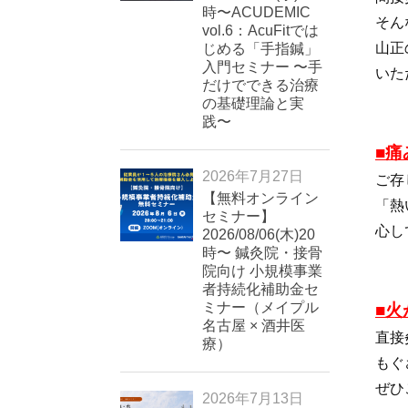
時〜ACUDEMIC
そん
vol.6：AcuFitでは
山正
じめる「手指鍼」
入門セミナー 〜手
いた
だけでできる治療
の基礎理論と実
践〜
■
2026年7月27日
ご存
【無料オンライン
「熱
セミナー】
心し
2026/08/06(木)20
時〜 鍼灸院・接骨
院向け 小規模事業
者持続化補助金セ
ミナー（メイプル
■
名古屋 × 酒井医
直接
療）
もぐ
ぜひ
2026年7月13日