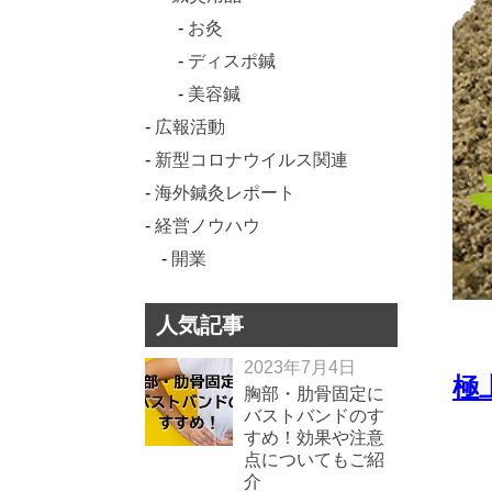
お灸
ディスポ鍼
美容鍼
広報活動
新型コロナウイルス関連
海外鍼灸レポート
経営ノウハウ
開業
人気記事
2023年7月4日
極
胸部・肋骨固定に
バストバンドのす
すめ！効果や注意
点についてもご紹
介