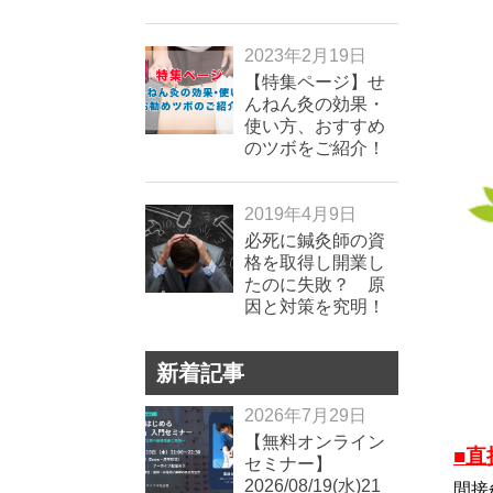
2023年2月19日
【特集ページ】せ
んねん灸の効果・
使い方、おすすめ
のツボをご紹介！
2019年4月9日
必死に鍼灸師の資
格を取得し開業し
たのに失敗？ 原
因と対策を究明！
新着記事
2026年7月29日
【無料オンライン
■
セミナー】
2026/08/19(水)21
間接