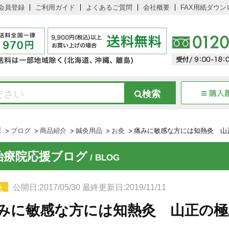
会員登録
ご利用ガイド
よくあるご質問
会社概要
FAX用紙ダウン
E
ブログ
商品紹介
鍼灸用品
お灸
痛みに敏感な方には知熱灸 山
治療院応援ブログ
/ BLOG
灸
公開日:2017/05/30 最終更新日:2019/11/11
みに敏感な方には知熱灸 山正の極