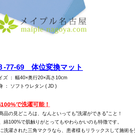
Ｂ-77-69 体位変換マット
イズ ： 幅40×奥行20×高さ10cm
身 ： ソフトウレタン ( JD )
100%で洗濯可能！
商品の見どころは、なんといっても”洗濯ができる”こと！
、綿100%で肌触りがとってもやわらかいのも特徴です。
に洗濯された三角マクラなら、患者様もリラックスして施術を