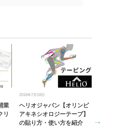
2025年3月26日
201
『セイリン製品』価格改定
立
女性のための
についてのお知らせ
を
 OKYU 》
ポ
いつもメイプル名古屋をご利用い