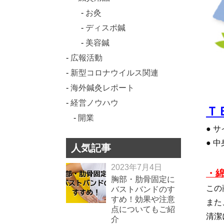
お灸
ディスポ鍼
美容鍼
広報活動
新型コロナウイルス関連
海外鍼灸レポート
経営ノウハウ
Ｔ
開業
● サ
● 中
人気記事
2023年7月4日
・綿
胸部・肋骨固定に
この
バストバンドのす
すめ！効果や注意
また
点についてもご紹
清潔
介