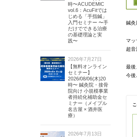
時〜ACUDEMIC
vol.6：AcuFitでは
じめる「手指鍼」
入門セミナー 〜手
鍼灸
だけでできる治療
の基礎理論と実
マッ
践〜
超音
2026年7月27日
【無料オンライン
最後
セミナー】
今後
2026/08/06(木)20
時〜 鍼灸院・接骨
院向け 小規模事業
者持続化補助金セ
ミナー（メイプル
こ
名古屋 × 酒井医
療）
2026年7月13日