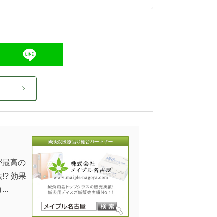
が最高の
!? 効果
..