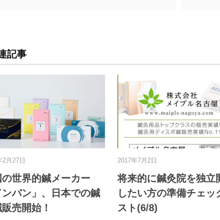
連記事
2017年2月25日
お灸
商品紹介
2020年6月22日
ピ
鍼灸院を開業する前にこれ
女性が考えた
】
だけは知っておこう！〜現
お灸ブランド 《
在のマーケット情報〜