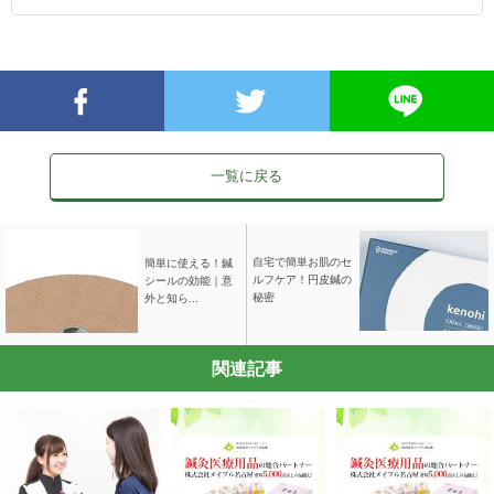
一覧に戻る
自宅で簡単お肌のセ
簡単に使える！鍼
ルフケア！円皮鍼の
シールの効能｜意
秘密
外と知ら...
関連記事