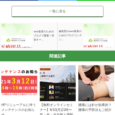
一覧に戻る
鍼灸院のweb集客の
web集客のための
ためのブログコンテ
ブログで重要！対
ン...
策キー...
関連記事
HPリニューアルに伴う
【無料オンラインセミ
腰痛には針が効果的？
メンテナンスのお知ら
ナー】8/10(月)21時〜
腰痛の予防法もご紹介
せ
気・血・水自然と調和