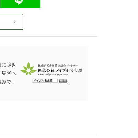
前に起き
！集客へ
みで...