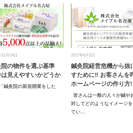
2019年7月18日
2024年2月28日
お灸を患者さんに勧める際
用途・タイプ別
のポイントと部位別におす
マッサージベッ
すめのツボを紹介
介！エステやク
ど、幅広く愛用
施術所を運営されている人の中に
す！
は、お灸の施術をしている方も多
いと思います。 …
エステやクリニック
や整体院の施術に欠
といえばマッ…