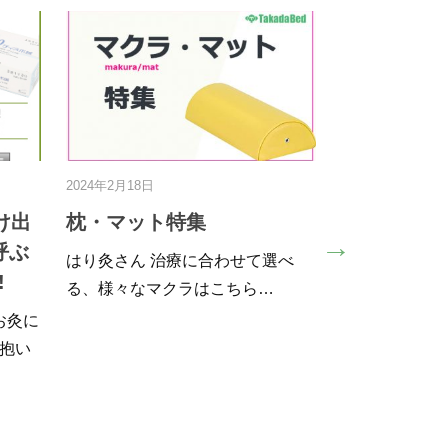
2023年9月21日
2016年
｜おすすめ
大和漢商品の値上げについ
ミナ
ドをご紹
てです
器【
リニックな
POL
2023年10月からのダイワカン商品
されていま
と 
の値上げについて いつもメイプル
名古屋をご…
こん
:-)
、また接骨院
学様
かせないもの