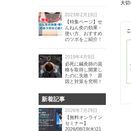
大切
2023年2月19日
【特集ページ】せ
んねん灸の効果・
こ
使い方、おすすめ
のツボをご紹介！
2019年4月9日
必死に鍼灸師の資
格を取得し開業し
たのに失敗？ 原
因と対策を究明！
新着記事
2026年7月29日
【無料オンライン
セミナー】
2026/08/19(水)21