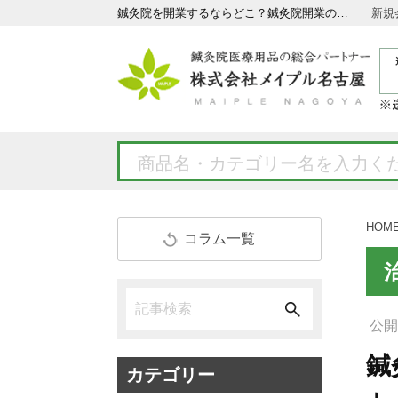
鍼灸院を開業するならどこ？鍼灸院開業の立地選びのポイント〜テナント選定編〜
新規
HOM
コラム一覧
公開日
鍼
カテゴリー