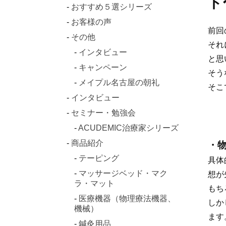
ト
おすすめ５選シリーズ
お客様の声
前回
その他
それ
インタビュー
と思
キャンペーン
そう
メイプル名古屋の朝礼
そこ
インタビュー
セミナー・勉強会
ACUDEMIC治療家シリーズ
商品紹介
・
テーピング
具体
マッサージベッド・マク
想が
ラ・マット
もち
医療機器（物理療法機器、
しか
機械）
ます
鍼灸用品