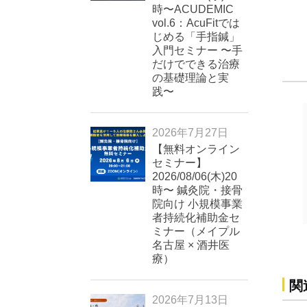
時〜ACUDEMIC
vol.6：AcuFitでは
じめる「手指鍼」
入門セミナー 〜手
だけでできる治療
の基礎理論と実
践〜
2026年7月27日
【無料オンライン
セミナー】
2026/08/06(木)20
時〜 鍼灸院・接骨
院向け 小規模事業
者持続化補助金セ
ミナー（メイプル
名古屋 × 酒井医
療）
関
2026年7月13日