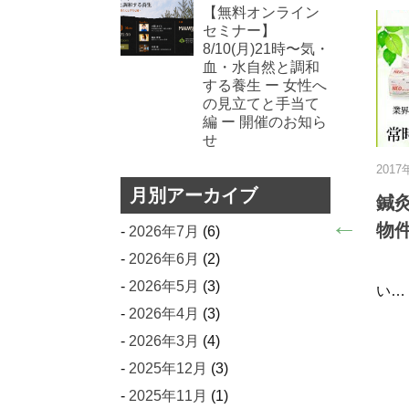
【無料オンライン
セミナー】
8/10(月)21時〜気・
血・水自然と調和
する養生 ー 女性へ
の見立てと手当て
編 ー 開催のお知ら
せ
日
2024年2月18日
月別アーカイブ
経営危機から抜け出
枕・マット特集
‼ お客さんを呼ぶ
2026年7月
(6)
はり灸さん 治療に合わせて選べ
ージの作り方!!
2026年6月
(2)
る、様々なマクラはこちら…
2026年5月
(3)
一般の人々が鍼やお灸に
2026年4月
(3)
のようなイメージを抱い
2026年3月
(4)
2025年12月
(3)
2025年11月
(1)