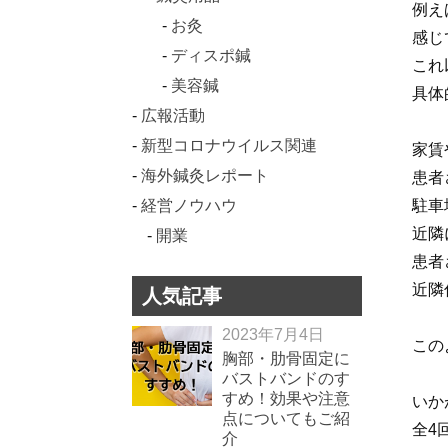
例え
お灸
感じ
ディスポ鍼
これ
美容鍼
具体
広報活動
新型コロナウイルス関連
家賃
海外鍼灸レポート
患者
経営ノウハウ
駐車
近隣
開業
患者
近隣
人気記事
2023年7月4日
この
胸部・肋骨固定に
バストバンドのす
すめ！効果や注意
いか
点についてもご紹
全4
介