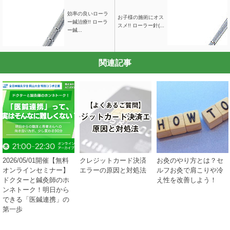
効率の良いローラ
お子様の施術にオス
ー鍼治療!! ローラ
スメ!! ローラー針(...
ー鍼...
関連記事
2026/05/01開催【無料
クレジットカード決済
お灸のやり方とは？セ
オンラインセミナー】
エラーの原因と対処法
ルフお灸で肩こりや冷
ドクターと鍼灸師のホ
え性を改善しよう！
ンネトーク！明日から
できる「医鍼連携」の
第一歩