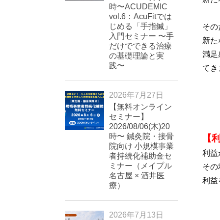
時〜ACUDEMIC
vol.6：AcuFitでは
じめる「手指鍼」
その
入門セミナー 〜手
新た
だけでできる治療
満足
の基礎理論と実
践〜
てき
2026年7月27日
【無料オンライン
セミナー】
2026/08/06(木)20
時〜 鍼灸院・接骨
【利
院向け 小規模事業
利益
者持続化補助金セ
ミナー（メイプル
その
名古屋 × 酒井医
利益
療）
2026年7月13日