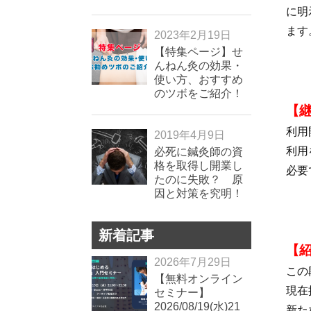
に明
ます
2023年2月19日
【特集ページ】せ
んねん灸の効果・
使い方、おすすめ
のツボをご紹介！
【継続
利用
2019年4月9日
利用
必死に鍼灸師の資
格を取得し開業し
必要
たのに失敗？ 原
因と対策を究明！
新着記事
【紹介
2026年7月29日
この
【無料オンライン
現在
セミナー】
2026/08/19(水)21
新た