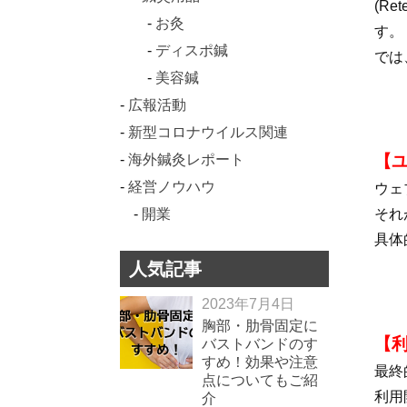
(R
お灸
す。
ディスポ鍼
では
美容鍼
広報活動
新型コロナウイルス関連
海外鍼灸レポート
【ユ
経営ノウハウ
ウェ
開業
それ
具体
人気記事
2023年7月4日
胸部・肋骨固定に
【利
バストバンドのす
すめ！効果や注意
最終
点についてもご紹
利用
介