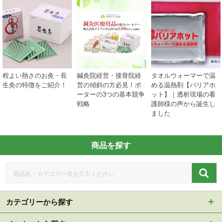
程よい熱さのお灸・長
鍼灸院経営・接骨院経
タオルウォーマーで温
生灸の特徴をご紹介！
営の傾斜の方必見！ポ
める温熱剤【バリアホ
ーターの3つの基本競争
ット】｜透析現場の看
戦略
護師様の声から誕生し
ました
商品を探す
カテゴリーから探す