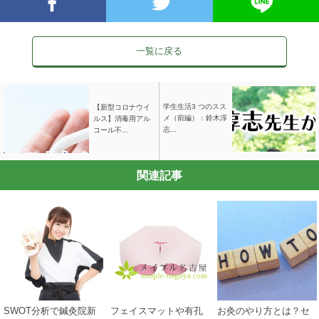
一覧に戻る
学⽣⽣活3 つのスス
【新型コロナウイ
メ（前編）：鈴⽊淳
ルス】消毒用アル
志...
コール不...
関連記事
SWOT分析で鍼灸院新
フェイスマットや有孔
お灸のやり方とは？セ