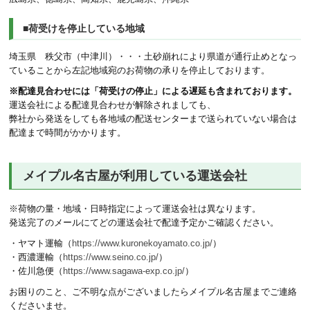
■荷受けを停止している地域
埼玉県 秩父市（中津川）・・・土砂崩れにより県道が通行止めとなっ
ていることから左記地域宛のお荷物の承りを停止しております。
※配達見合わせには「荷受けの停止」による遅延も含まれております。
運送会社による配達見合わせが解除されましても、
弊社から発送をしても各地域の配送センターまで送られていない場合は
配達まで時間がかかります。
メイプル名古屋が利用している運送会社
※荷物の量・地域・日時指定によって運送会社は異なります。
発送完了のメールにてどの運送会社で配達予定かご確認ください。
・ヤマト運輸（
https://www.kuronekoyamato.co.jp/
）
・西濃運輸（
https://www.seino.co.jp/
）
・佐川急便（
https://www.sagawa-exp.co.jp/
）
お困りのこと、ご不明な点がございましたらメイプル名古屋までご連絡
くださいませ。