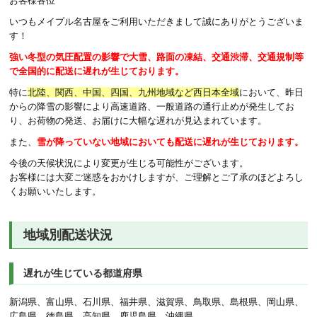
お客様各位
いつもメイプル名古屋をご利用いただきまして誠にありがとうございま
す！
強い冬型の気圧配置の影響で大雪、路面の凍結、交通渋滞、交通規制等
で全国的に配送に遅れが生じております。
特に
北陸、関西、中国、四国、九州地域など西日本全域
において、昨日
からの降雪の影響により高速道路、一般道路の通行止めが発生してお
り、お荷物の発送、お届けに大幅な遅れが見込まれています。
また、
雪が降っていない地域においても配送に遅れが生じております。
今後の天候状況により変更が生じる可能性がございます。
お客様には大変ご迷惑をおかけしますが、ご理解とご了承のほどよろし
くお願いいたします。
地域別配送状況
遅れが生じている都道府県
新潟県、富山県、石川県、福井県、滋賀県、鳥取県、島根県、岡山県、
広島県、徳島県、高知県、鹿児島県、沖縄県